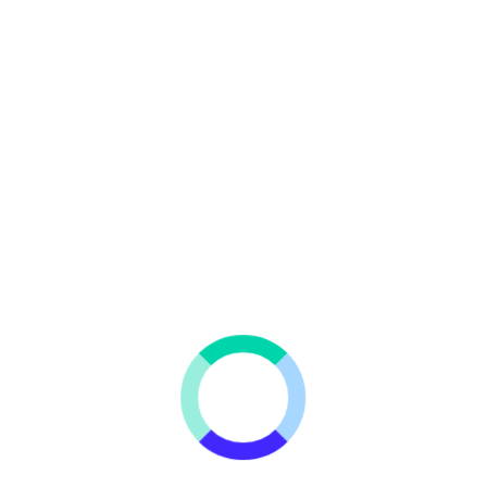
inimo
Microperforado Para
PENDON TA
Mazda
AR
$57,120
$50,0
+
+